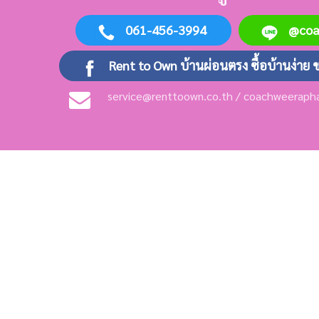
061-456-3994
@co
Rent to Own บ้านผ่อนตรง ซื้อบ้านง่าย 
service@renttoown.co.th / coachweerap