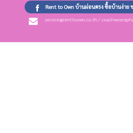
Rent to Own บ้านผ่อนตรง ซื้อบ้านง่าย 
service@renttoown.co.th / coachweerap