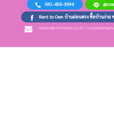
061-456-3994
@co
Rent to Own บ้านผ่อนตรง ซื้อบ้านง่าย 
service@renttoown.co.th / coachweerap