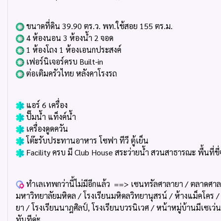
ขนาดที่ดิน 39.90 ตร.ว. พท.ใช้สอย 155 ตร.ม.
4 ห้องนอน 3 ห้องน้ำ 2 จอด
1 ห้องโถง 1 ห้องเอนกประสงค์
เฟอร์นิเจอร์ครบ Built-in
ต่อเติมครัวไทย หลังคาโรงรถ
แอร์ 6 เครื่อง
ปั๊มน้ำ แท็งค์น้ำ
เครื่องดูดควัน
โต๊ะรับประทานอาหาร โซฟา ทีวี ตู้เย็น
Facility ครบ มี Club House สระว่ายน้ำ สวนสาธารณะ พื้นที่ขี
ทำเลเทพกว่านี้ไม่มีอีกแล้ว
==> เซนทรัลศาลายา / ตลาดศาล
มหาวิทยาลัยมหิดล / โรงเรียนมหิดลวิทยานุสรน์ / ห้างแม็คโคร 
ยา / โรงเรียนนาฎศิลป์, โรงเรียนบวรนิเวศ / หน้าหมู่บ้านมีเซเว่น 
ทันทีค่ะ