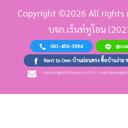
Copyright ©
2026 All rights 
บจก.เร้นท์ทูโอน (202
061-456-3994
@co
Rent to Own บ้านผ่อนตรง ซื้อบ้านง่าย 
service@renttoown.co.th / coachweerap