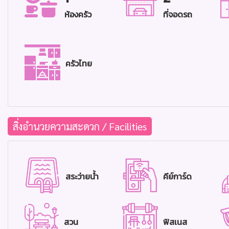
ห้องครัว
ที่จอดรถ
ครัวไทย
สิ่งอำนวยความสะดวก / Facilities
สระว่ายน้ำ
คีย์การ์ด
สวน
ฟิสเนส