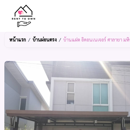
หน้าแรก
บ้านผ่อนตรง
บ้านแฝด อิคอนเนเจอร์ ศาลายา ม