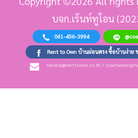
Copyright ©
2026 All rights 
บจก.เร้นท์ทูโอน (202
061-456-3994
@co
Rent to Own บ้านผ่อนตรง ซื้อบ้านง่าย 
service@renttoown.co.th / coachweerap