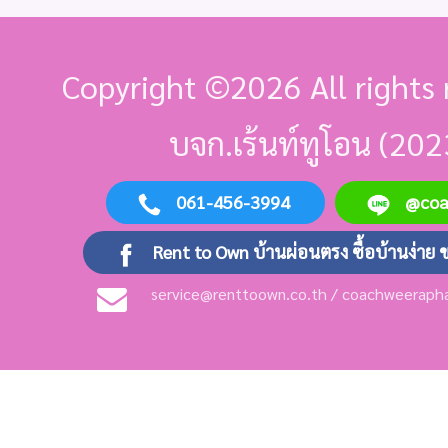
Copyright ©
2026 All rights 
บจก.เร้นท์ทูโอน (202
061-456-3994
@co
Rent to Own บ้านผ่อนตรง ซื้อบ้านง่าย 
service@renttoown.co.th / coachweerap