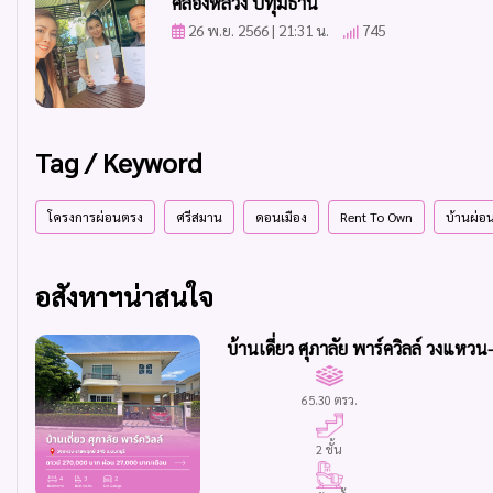
คลองหลวง ปทุมธานี
26 พ.ย. 2566 | 21:31 น.
745
Tag / Keyword
โครงการผ่อนตรง
ศรีสมาน
ดอนเมือง
Rent To Own
บ้านผ่อ
อสังหาฯน่าสนใจ
บ้านเดี่ยว ศุภาลัย พาร์ควิลล์ วงแห
65.30 ตรว.
2 ชั้น