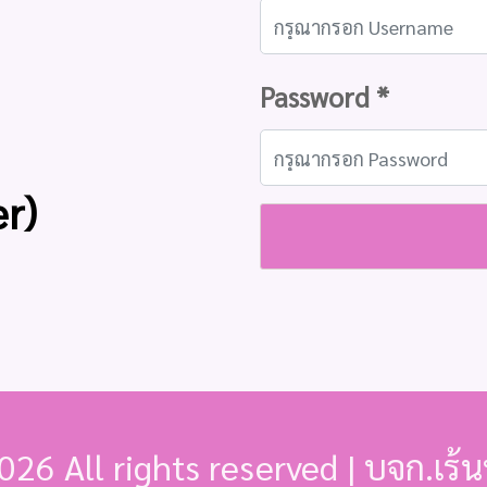
Password *
er)
026 All rights reserved | บจก.เร้